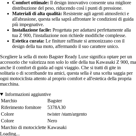
Comfort ottimale:
Il design innovativo consente una migliore
distribuzione del peso, riducendo così i punti di pressione.
Materiali di alta qualità:
Resistente agli agenti atmosferici e
all'abrasione, questa sella saprà affrontare le condizioni di guida
più impegnative.
Installazione facile:
Progettata per adattarsi perfettamente alla
tua Z 900, l'installazione non richiede modifiche complesse.
Estetica curata:
Le finiture raffinate si armonizzano con il
design della tua moto, affermando il suo carattere unico.
Scegliere la sella di moto Bagster Ready Luxe significa optare per un
accessorio che valorizza non solo lo stile della tua Kawasaki Z 900, ma
anche il comfort di guida ad ogni viaggio. Che si tratti di gite in
solitaria o di scorribande tra amici, questa sella è una scelta saggia per
ogni motociclista attento al proprio comfort e all'estetica della propria
macchina.
Informazioni aggiuntive
Marchio
Bagster
Riferimento fornitore
5378A30
Colore
twister /stam/argento
Colore
Nero
Marchio di motociclette
Kawasaki
Loading...