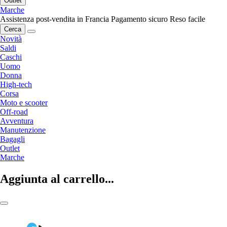
Outlet
Marche
Assistenza post-vendita in Francia
Pagamento sicuro
Reso facile
Cerca
Novità
Saldi
Caschi
Uomo
Donna
High-tech
Corsa
Moto e scooter
Off-road
Avventura
Manutenzione
Bagagli
Outlet
Marche
Aggiunta al carrello...