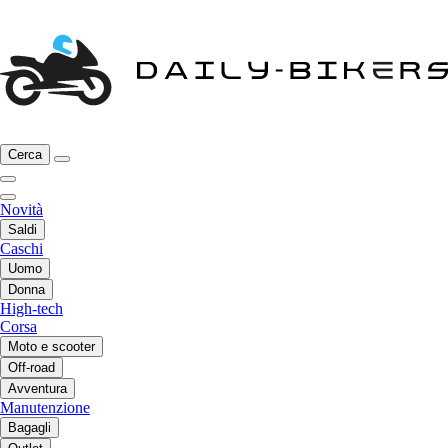
Cerca
Novità
Saldi
Caschi
Uomo
Donna
High-tech
Corsa
Moto e scooter
Off-road
Avventura
Manutenzione
Bagagli