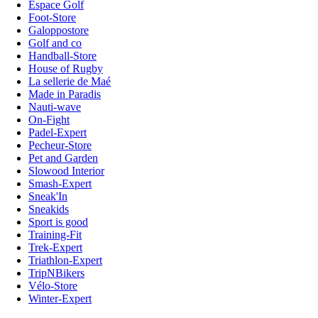
Espace Golf
Foot-Store
Galoppostore
Golf and co
Handball-Store
House of Rugby
La sellerie de Maé
Made in Paradis
Nauti-wave
On-Fight
Padel-Expert
Pecheur-Store
Pet and Garden
Slowood Interior
Smash-Expert
Sneak'In
Sneakids
Sport is good
Training-Fit
Trek-Expert
Triathlon-Expert
TripNBikers
Vélo-Store
Winter-Expert