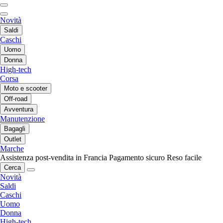
Novità
Saldi
Caschi
Uomo
Donna
High-tech
Corsa
Moto e scooter
Off-road
Avventura
Manutenzione
Bagagli
Outlet
Marche
Assistenza post-vendita in Francia
Pagamento sicuro
Reso facile
Cerca
Novità
Saldi
Caschi
Uomo
Donna
High-tech