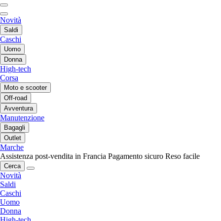
Novità
Saldi
Caschi
Uomo
Donna
High-tech
Corsa
Moto e scooter
Off-road
Avventura
Manutenzione
Bagagli
Outlet
Marche
Assistenza post-vendita in Francia
Pagamento sicuro
Reso facile
Cerca
Novità
Saldi
Caschi
Uomo
Donna
High-tech