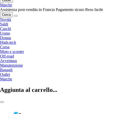
Outlet
Marche
Assistenza post-vendita in Francia
Pagamento sicuro
Reso facile
Cerca
Novità
Saldi
Caschi
Uomo
Donna
High-tech
Corsa
Moto e scooter
Off-road
Avventura
Manutenzione
Bagagli
Outlet
Marche
Aggiunta al carrello...