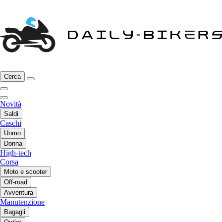
Cerca
Novità
Saldi
Caschi
Uomo
Donna
High-tech
Corsa
Moto e scooter
Off-road
Avventura
Manutenzione
Bagagli