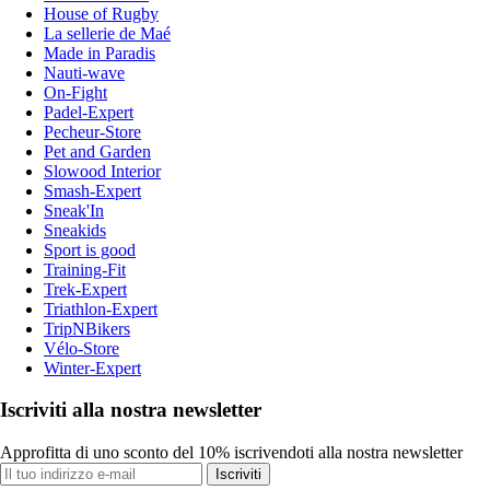
House of Rugby
La sellerie de Maé
Made in Paradis
Nauti-wave
On-Fight
Padel-Expert
Pecheur-Store
Pet and Garden
Slowood Interior
Smash-Expert
Sneak'In
Sneakids
Sport is good
Training-Fit
Trek-Expert
Triathlon-Expert
TripNBikers
Vélo-Store
Winter-Expert
Iscriviti alla nostra newsletter
Approfitta di uno sconto del 10% iscrivendoti alla nostra newsletter
Iscriviti