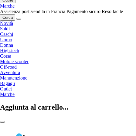
Outlet
Marche
Assistenza post-vendita in Francia
Pagamento sicuro
Reso facile
Cerca
Novità
Saldi
Caschi
Uomo
Donna
High-tech
Corsa
Moto e scooter
Off-road
Avventura
Manutenzione
Bagagli
Outlet
Marche
Aggiunta al carrello...