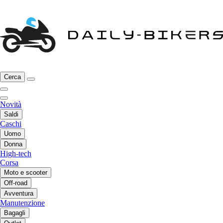
Cerca
Novità
Saldi
Caschi
Uomo
Donna
High-tech
Corsa
Moto e scooter
Off-road
Avventura
Manutenzione
Bagagli