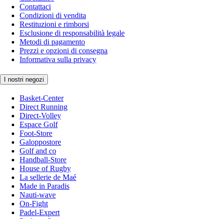
Contattaci
Condizioni di vendita
Restituzioni e rimborsi
Esclusione di responsabilità legale
Metodi di pagamento
Prezzi e opzioni di consegna
Informativa sulla privacy
I nostri negozi
Basket-Center
Direct Running
Direct-Volley
Espace Golf
Foot-Store
Galoppostore
Golf and co
Handball-Store
House of Rugby
La sellerie de Maé
Made in Paradis
Nauti-wave
On-Fight
Padel-Expert