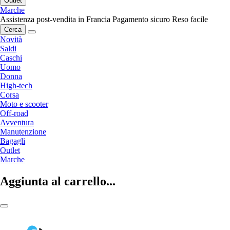
Outlet
Marche
Assistenza post-vendita in Francia
Pagamento sicuro
Reso facile
Cerca
Novità
Saldi
Caschi
Uomo
Donna
High-tech
Corsa
Moto e scooter
Off-road
Avventura
Manutenzione
Bagagli
Outlet
Marche
Aggiunta al carrello...