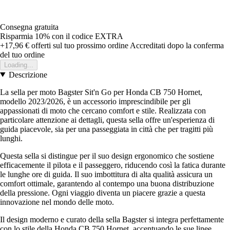
Consegna gratuita
Risparmia 10%
con il codice
EXTRA
+17,96 €
offerti sul tuo prossimo ordine
Accreditati dopo la conferma
del tuo ordine
Loading...
Descrizione
La sella per moto Bagster Sit'n Go per Honda CB 750 Hornet,
modello 2023/2026, è un accessorio imprescindibile per gli
appassionati di moto che cercano comfort e stile. Realizzata con
particolare attenzione ai dettagli, questa sella offre un'esperienza di
guida piacevole, sia per una passeggiata in città che per tragitti più
lunghi.
Questa sella si distingue per il suo design ergonomico che sostiene
efficacemente il pilota e il passeggero, riducendo così la fatica durante
le lunghe ore di guida. Il suo imbottitura di alta qualità assicura un
comfort ottimale, garantendo al contempo una buona distribuzione
della pressione. Ogni viaggio diventa un piacere grazie a questa
innovazione nel mondo delle moto.
Il design moderno e curato della sella Bagster si integra perfettamente
con lo stile della Honda CB 750 Hornet, accentuando le sue linee