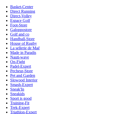
Basket-Center
Direct Running
Direct-Volley
Espace Golf
Foot-Store
Galoppostore
Golf and co
Handball-Store
House of Rugby
La sellerie de Maé
Made in Paradis
Nauti-wave
On-Fight
Padel-Expert
Pecheur-Store
Pet and Garden
Slowood Interior
Smash-Expert
Sneak'In
Sneakids
Sport is good
Training-Fit
Trek-Expert
Triathlon-Expert