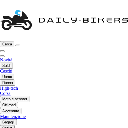
Cerca
Novità
Saldi
Caschi
Uomo
Donna
High-tech
Corsa
Moto e scooter
Off-road
Avventura
Manutenzione
Bagagli