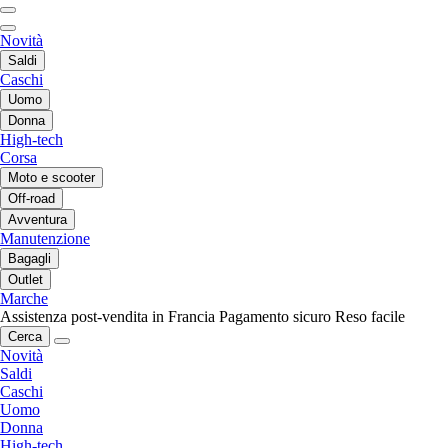
Novità
Saldi
Caschi
Uomo
Donna
High-tech
Corsa
Moto e scooter
Off-road
Avventura
Manutenzione
Bagagli
Outlet
Marche
Assistenza post-vendita in Francia
Pagamento sicuro
Reso facile
Cerca
Novità
Saldi
Caschi
Uomo
Donna
High-tech