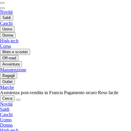
Novità
Saldi
Caschi
Uomo
Donna
High-tech
Corsa
Moto e scooter
Off-road
Avventura
Manutenzione
Bagagli
Outlet
Marche
Assistenza post-vendita in Francia
Pagamento sicuro
Reso facile
Cerca
Novità
Saldi
Caschi
Uomo
Donna
High-tech