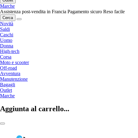
Outlet
Marche
Assistenza post-vendita in Francia
Pagamento sicuro
Reso facile
Cerca
Novità
Saldi
Caschi
Uomo
Donna
High-tech
Corsa
Moto e scooter
Off-road
Avventura
Manutenzione
Bagagli
Outlet
Marche
Aggiunta al carrello...