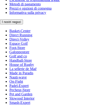
Metodi di pagamento
Prezzi e opzioni di consegna
Informativa sulla privacy
I nostri negozi
Basket-Center
Direct Running
Direct-Volley
Espace Golf
Foot-Store
Galoppostore
Golf and co
Handball-Store
House of Rugby
La sellerie de Maé
Made in Paradis
Nauti-wave
On-Fight
Padel-Expert
Pecheur-Store
Pet and Garden
Slowood Interior
Smash-Expert