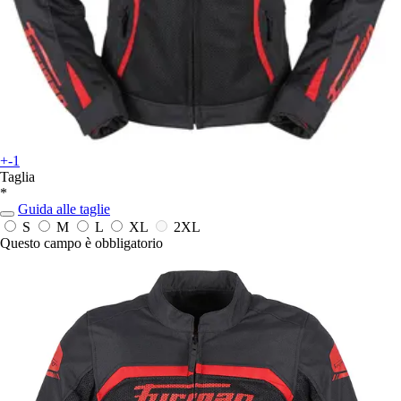
+-1
Taglia
*
Guida alle taglie
S
M
L
XL
2XL
Questo campo è obbligatorio