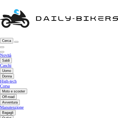
Cerca
Novità
Saldi
Caschi
Uomo
Donna
High-tech
Corsa
Moto e scooter
Off-road
Avventura
Manutenzione
Bagagli