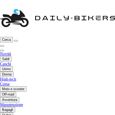
Cerca
Novità
Saldi
Caschi
Uomo
Donna
High-tech
Corsa
Moto e scooter
Off-road
Avventura
Manutenzione
Bagagli