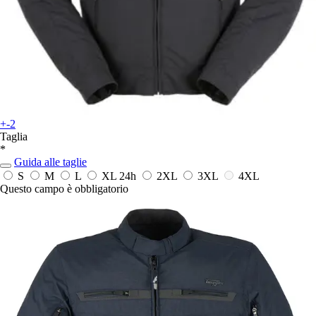
+-2
Taglia
*
Guida alle taglie
S
M
L
XL
24h
2XL
3XL
4XL
Questo campo è obbligatorio