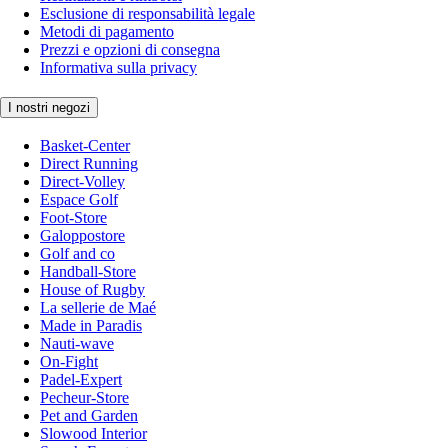
Esclusione di responsabilità legale
Metodi di pagamento
Prezzi e opzioni di consegna
Informativa sulla privacy
I nostri negozi
Basket-Center
Direct Running
Direct-Volley
Espace Golf
Foot-Store
Galoppostore
Golf and co
Handball-Store
House of Rugby
La sellerie de Maé
Made in Paradis
Nauti-wave
On-Fight
Padel-Expert
Pecheur-Store
Pet and Garden
Slowood Interior