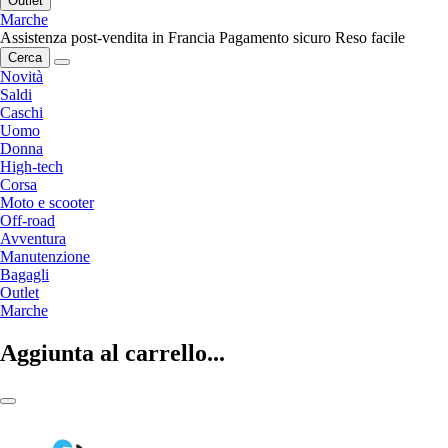
Outlet
Marche
Assistenza post-vendita in Francia
Pagamento sicuro
Reso facile
Cerca
Novità
Saldi
Caschi
Uomo
Donna
High-tech
Corsa
Moto e scooter
Off-road
Avventura
Manutenzione
Bagagli
Outlet
Marche
Aggiunta al carrello...