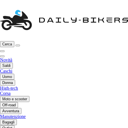
Cerca
Novità
Saldi
Caschi
Uomo
Donna
High-tech
Corsa
Moto e scooter
Off-road
Avventura
Manutenzione
Bagagli