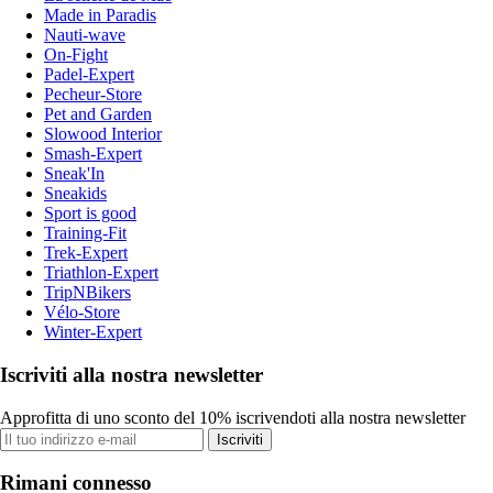
Made in Paradis
Nauti-wave
On-Fight
Padel-Expert
Pecheur-Store
Pet and Garden
Slowood Interior
Smash-Expert
Sneak'In
Sneakids
Sport is good
Training-Fit
Trek-Expert
Triathlon-Expert
TripNBikers
Vélo-Store
Winter-Expert
Iscriviti alla nostra newsletter
Approfitta di uno sconto del 10% iscrivendoti alla nostra newsletter
Iscriviti
Rimani connesso