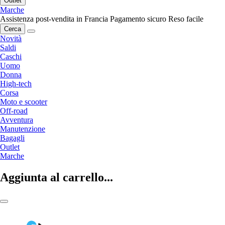
Outlet
Marche
Assistenza post-vendita in Francia
Pagamento sicuro
Reso facile
Cerca
Novità
Saldi
Caschi
Uomo
Donna
High-tech
Corsa
Moto e scooter
Off-road
Avventura
Manutenzione
Bagagli
Outlet
Marche
Aggiunta al carrello...