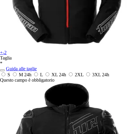
+-2
Taglia
*
Guida alle taglie
S
M
24h
L
XL
24h
2XL
3XL
24h
Questo campo è obbligatorio