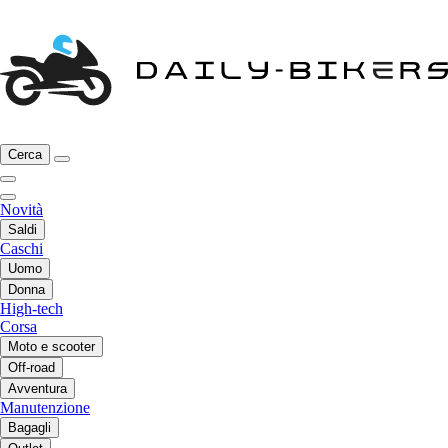
Cerca
Novità
Saldi
Caschi
Uomo
Donna
High-tech
Corsa
Moto e scooter
Off-road
Avventura
Manutenzione
Bagagli