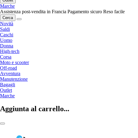
Outlet
Marche
Assistenza post-vendita in Francia
Pagamento sicuro
Reso facile
Cerca
Novità
Saldi
Caschi
Uomo
Donna
High-tech
Corsa
Moto e scooter
Off-road
Avventura
Manutenzione
Bagagli
Outlet
Marche
Aggiunta al carrello...