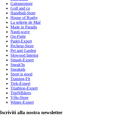
Galoppostore
Golf and co
Handball-Store
House of Rugby
La sellerie de Maé
Made in Paradis
Nauti-wave
On-Fight
Padel-Expert
Pecheur-Store
Pet and Garden
Slowood Interior
Smash-Expert
Sneak'In
Sneakids
Sport is good
Training-Fit
Trek-Expert
Triathlon-Expert
TripNBikers
Vélo-Store
Winter-Expert
Iscriviti alla nostra newsletter