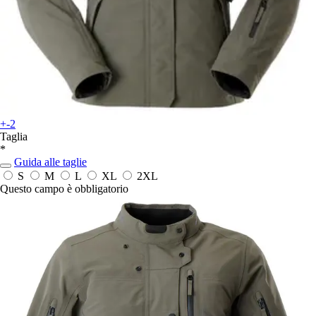
+-2
Taglia
*
Guida alle taglie
S
M
L
XL
2XL
Questo campo è obbligatorio