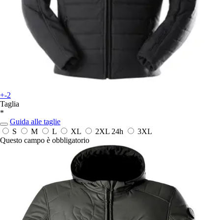
+-2
Taglia
*
Guida alle taglie
S
M
L
XL
2XL
24h
3XL
Questo campo è obbligatorio