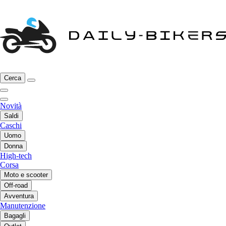
Cerca
Novità
Saldi
Caschi
Uomo
Donna
High-tech
Corsa
Moto e scooter
Off-road
Avventura
Manutenzione
Bagagli