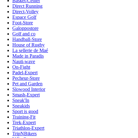
Basket-Center
Direct Running
Direct-Volley
Espace Golf
Foot-Store
Galoppostore
Golf and co
Handball-Store
House of Rugby
La sellerie de Maé
Made in Paradis
Nauti-wave
On-Fight
Padel-Expert
Pecheur-Store
Pet and Garden
Slowood Interior
Smash-Expert
Sneak'In
Sneakids
Sport is good
Training-Fit
Trek-Expert
Triathlon-Expert
TripNBikers