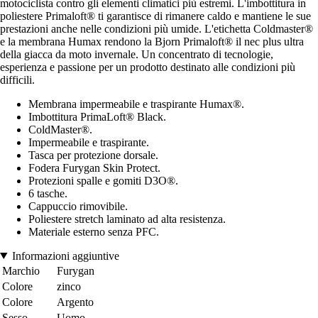
motociclista contro gli elementi climatici più estremi. L'imbottitura in
poliestere Primaloft® ti garantisce di rimanere caldo e mantiene le sue
prestazioni anche nelle condizioni più umide. L'etichetta Coldmaster®
e la membrana Humax rendono la Bjorn Primaloft® il nec plus ultra
della giacca da moto invernale. Un concentrato di tecnologie,
esperienza e passione per un prodotto destinato alle condizioni più
difficili.
Membrana impermeabile e traspirante Humax®.
Imbottitura PrimaLoft® Black.
ColdMaster®.
Impermeabile e traspirante.
Tasca per protezione dorsale.
Fodera Furygan Skin Protect.
Protezioni spalle e gomiti D3O®.
6 tasche.
Cappuccio rimovibile.
Poliestere stretch laminato ad alta resistenza.
Materiale esterno senza PFC.
Informazioni aggiuntive
Marchio
Furygan
Colore
zinco
Colore
Argento
Sesso
Uomo