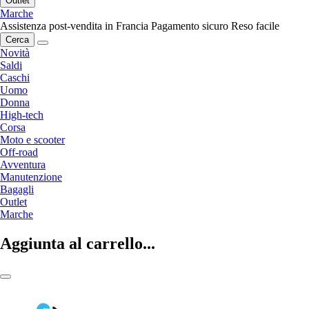
Outlet
Marche
Assistenza post-vendita in Francia
Pagamento sicuro
Reso facile
Cerca
Novità
Saldi
Caschi
Uomo
Donna
High-tech
Corsa
Moto e scooter
Off-road
Avventura
Manutenzione
Bagagli
Outlet
Marche
Aggiunta al carrello...