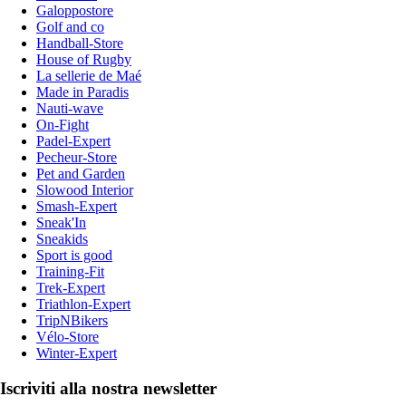
Galoppostore
Golf and co
Handball-Store
House of Rugby
La sellerie de Maé
Made in Paradis
Nauti-wave
On-Fight
Padel-Expert
Pecheur-Store
Pet and Garden
Slowood Interior
Smash-Expert
Sneak'In
Sneakids
Sport is good
Training-Fit
Trek-Expert
Triathlon-Expert
TripNBikers
Vélo-Store
Winter-Expert
Iscriviti alla nostra newsletter