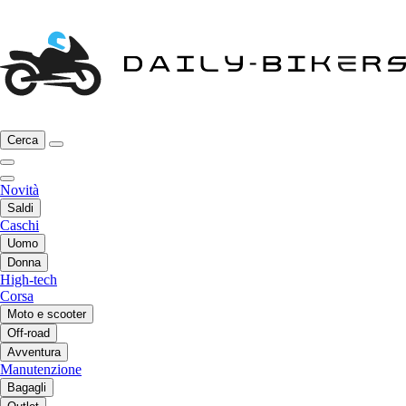
Cerca
Novità
Saldi
Caschi
Uomo
Donna
High-tech
Corsa
Moto e scooter
Off-road
Avventura
Manutenzione
Bagagli