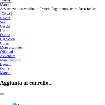
Outlet
Marche
Assistenza post-vendita in Francia
Pagamento sicuro
Reso facile
Cerca
Novità
Saldi
Caschi
Uomo
Donna
High-tech
Corsa
Moto e scooter
Off-road
Avventura
Manutenzione
Bagagli
Outlet
Marche
Aggiunta al carrello...