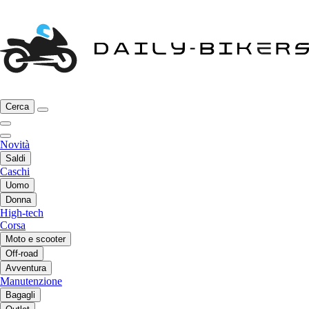
Cerca
Novità
Saldi
Caschi
Uomo
Donna
High-tech
Corsa
Moto e scooter
Off-road
Avventura
Manutenzione
Bagagli