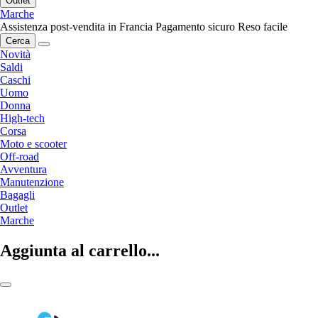
Outlet
Marche
Assistenza post-vendita in Francia
Pagamento sicuro
Reso facile
Cerca
Novità
Saldi
Caschi
Uomo
Donna
High-tech
Corsa
Moto e scooter
Off-road
Avventura
Manutenzione
Bagagli
Outlet
Marche
Aggiunta al carrello...