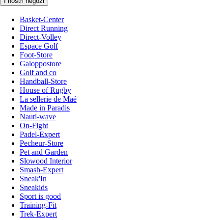
I nostri negozi
Basket-Center
Direct Running
Direct-Volley
Espace Golf
Foot-Store
Galoppostore
Golf and co
Handball-Store
House of Rugby
La sellerie de Maé
Made in Paradis
Nauti-wave
On-Fight
Padel-Expert
Pecheur-Store
Pet and Garden
Slowood Interior
Smash-Expert
Sneak'In
Sneakids
Sport is good
Training-Fit
Trek-Expert