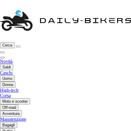
Cerca
Novità
Saldi
Caschi
Uomo
Donna
High-tech
Corsa
Moto e scooter
Off-road
Avventura
Manutenzione
Bagagli