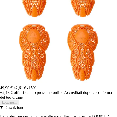
49,90 €
42,61 €
-15%
+2,13 €
offerti sul tuo prossimo ordine
Accreditati dopo la conferma
del tuo ordine
Loading...
Descrizione
Le protezioni per gomiti e spalle moto Furygan Spectre D3O® L2