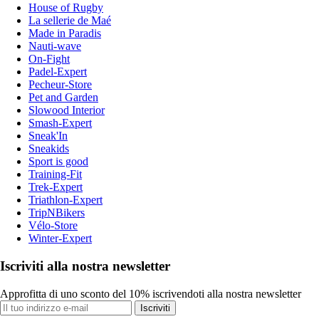
House of Rugby
La sellerie de Maé
Made in Paradis
Nauti-wave
On-Fight
Padel-Expert
Pecheur-Store
Pet and Garden
Slowood Interior
Smash-Expert
Sneak'In
Sneakids
Sport is good
Training-Fit
Trek-Expert
Triathlon-Expert
TripNBikers
Vélo-Store
Winter-Expert
Iscriviti alla nostra newsletter
Approfitta di uno sconto del 10% iscrivendoti alla nostra newsletter
Iscriviti