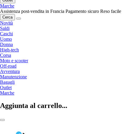
Outlet
Marche
Assistenza post-vendita in Francia
Pagamento sicuro
Reso facile
Cerca
Novità
Saldi
Caschi
Uomo
Donna
High-tech
Corsa
Moto e scooter
Off-road
Avventura
Manutenzione
Bagagli
Outlet
Marche
Aggiunta al carrello...