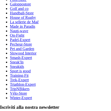
Galoppostore
Golf and co
Handball-Store
House of Rugby
La sellerie de Maé
Made in Paradis
Nauti-wave
On-Fight
Padel-Expert
Pecheur-Store
Pet and Garden
Slowood Interior
Smash-Expert
Sneak'In
Sneakids
Sport is good
Training-Fit
Trek-Expert
Triathlon-Expert
TripNBikers
Vélo-Store
Winter-Expert
Iscriviti alla nostra newsletter