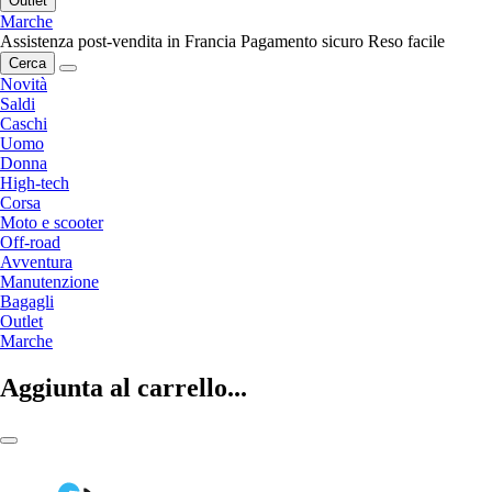
Outlet
Marche
Assistenza post-vendita in Francia
Pagamento sicuro
Reso facile
Cerca
Novità
Saldi
Caschi
Uomo
Donna
High-tech
Corsa
Moto e scooter
Off-road
Avventura
Manutenzione
Bagagli
Outlet
Marche
Aggiunta al carrello...