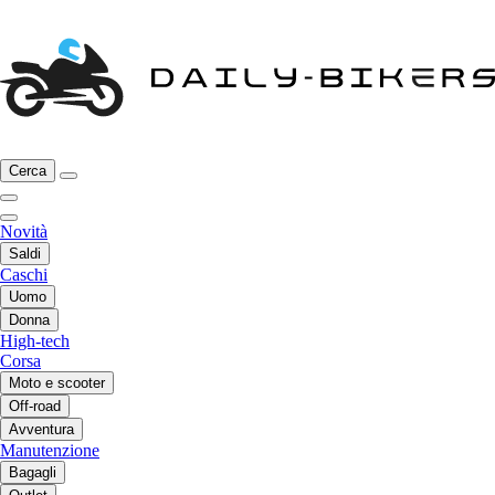
Cerca
Novità
Saldi
Caschi
Uomo
Donna
High-tech
Corsa
Moto e scooter
Off-road
Avventura
Manutenzione
Bagagli