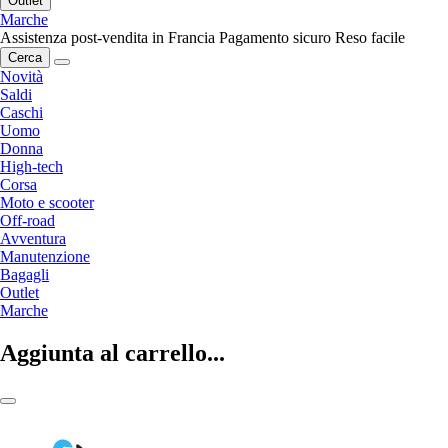
Outlet
Marche
Assistenza post-vendita in Francia
Pagamento sicuro
Reso facile
Cerca
Novità
Saldi
Caschi
Uomo
Donna
High-tech
Corsa
Moto e scooter
Off-road
Avventura
Manutenzione
Bagagli
Outlet
Marche
Aggiunta al carrello...