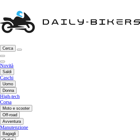
Cerca
Novità
Saldi
Caschi
Uomo
Donna
High-tech
Corsa
Moto e scooter
Off-road
Avventura
Manutenzione
Bagagli