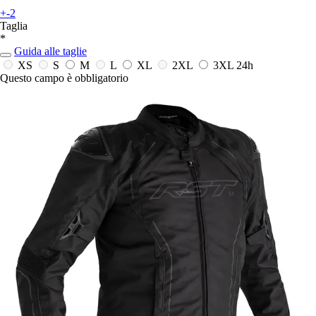
+-2
Taglia
*
Guida alle taglie
XS
S
M
L
XL
2XL
3XL
24h
Questo campo è obbligatorio