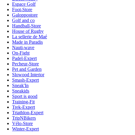
Espace Golf
Foot-Store
Galoppostore
Golf and co
Handball-Store
House of Rugby
La sellerie de Maé
Made in Paradis
Nauti-wave
On-Fight
Padel-Expert
Pecheur-Store
Pet and Garden
Slowood Interior
Smash-Expert
Sneak'In
Sneakids
Sport is good
Training-Fit
Trek-Expert
Triathlon-Expert
TripNBikers
Vélo-Store
Winter-Expert