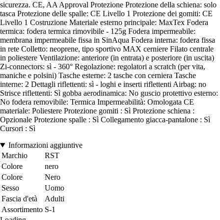
sicurezza. CE, AA Approval Protezione Protezione della schiena: solo
tasca Protezione delle spalle: CE Livello 1 Protezione dei gomiti: CE
Livello 1 Costruzione Materiale esterno principale: MaxTex Fodera
termica: fodera termica rimovibile - 125g Fodera impermeabile:
membrana impermeabile fissa in SinAqua Fodera interna: fodera fissa
in rete Colletto: neoprene, tipo sportivo MAX cerniere Filato centrale
in poliestere Ventilazione: anteriore (in entrata) e posteriore (in uscita)
Zi-connectors: sì - 360° Regolazione: regolatori a scratch (per vita,
maniche e polsini) Tasche esterne: 2 tasche con cerniera Tasche
interne: 2 Dettagli riflettenti: sì - loghi e inserti riflettenti Airbag: no
Strisce riflettenti: Sì gobba aerodinamica: No guscio protettivo esterno:
No fodera removibile: Termica Impermeabilità: Omologata CE
materiale: Poliestere Protezione gomiti : Sì Protezione schiena :
Opzionale Protezione spalle : Sì Collegamento giacca-pantalone : Sì
Cursori : Sì
Informazioni aggiuntive
Marchio
RST
Colore
nero
Colore
Nero
Sesso
Uomo
Fascia d'età
Adulti
Assortimento
S-1
Loading...