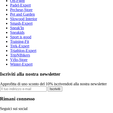
On-Fight
Padel-Expert
Pecheur-Store
Pet and Garden
Slowood Interior
Smash-Expert
Sneak'In
Sneakids
Sport is good
Training-Fit
Trek-Expert
Triathlon-Expert
TripNBikers
Vélo-Store
Winter-Expert
Iscriviti alla nostra newsletter
Approfitta di uno sconto del 10% iscrivendoti alla nostra newsletter
Iscriviti
Rimani connesso
Seguici sui social