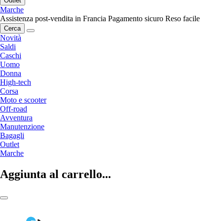
Outlet
Marche
Assistenza post-vendita in Francia
Pagamento sicuro
Reso facile
Cerca
Novità
Saldi
Caschi
Uomo
Donna
High-tech
Corsa
Moto e scooter
Off-road
Avventura
Manutenzione
Bagagli
Outlet
Marche
Aggiunta al carrello...