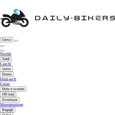
Cerca
Novità
Saldi
Caschi
Uomo
Donna
High-tech
Corsa
Moto e scooter
Off-road
Avventura
Manutenzione
Bagagli