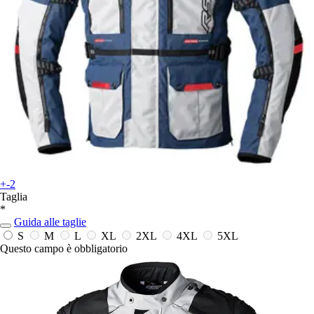
+-2
Taglia
*
Guida alle taglie
S
M
L
XL
2XL
4XL
5XL
Questo campo è obbligatorio