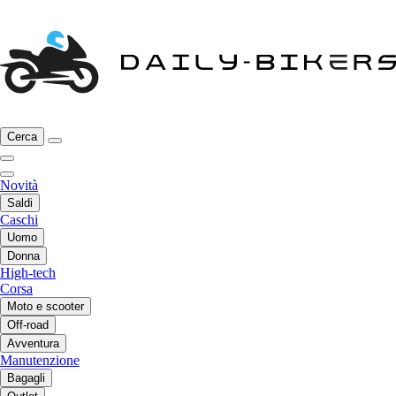
Cerca
Novità
Saldi
Caschi
Uomo
Donna
High-tech
Corsa
Moto e scooter
Off-road
Avventura
Manutenzione
Bagagli