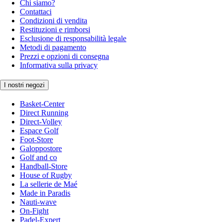
Chi siamo?
Contattaci
Condizioni di vendita
Restituzioni e rimborsi
Esclusione di responsabilità legale
Metodi di pagamento
Prezzi e opzioni di consegna
Informativa sulla privacy
I nostri negozi
Basket-Center
Direct Running
Direct-Volley
Espace Golf
Foot-Store
Galoppostore
Golf and co
Handball-Store
House of Rugby
La sellerie de Maé
Made in Paradis
Nauti-wave
On-Fight
Padel-Expert