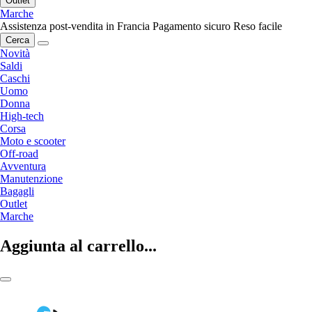
Outlet
Marche
Assistenza post-vendita in Francia
Pagamento sicuro
Reso facile
Cerca
Novità
Saldi
Caschi
Uomo
Donna
High-tech
Corsa
Moto e scooter
Off-road
Avventura
Manutenzione
Bagagli
Outlet
Marche
Aggiunta al carrello...