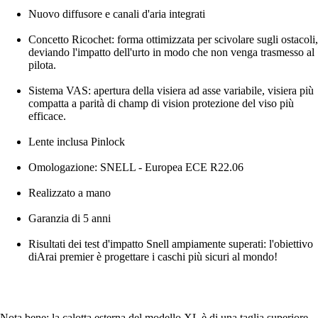
Nuovo diffusore e canali d'aria integrati
Concetto Ricochet: forma ottimizzata per scivolare sugli ostacoli,
deviando l'impatto dell'urto in modo che non venga trasmesso al
pilota.
Sistema VAS: apertura della visiera ad asse variabile, visiera più
compatta a parità di champ di vision protezione del viso più
efficace.
Lente inclusa Pinlock
Omologazione: SNELL - Europea ECE R22.06
Realizzato a mano
Garanzia di 5 anni
Risultati dei test d'impatto Snell ampiamente superati: l'obiettivo
diArai premier è progettare i caschi più sicuri al mondo!
Nota bene: la calotta esterna del modello XL è di una taglia superiore