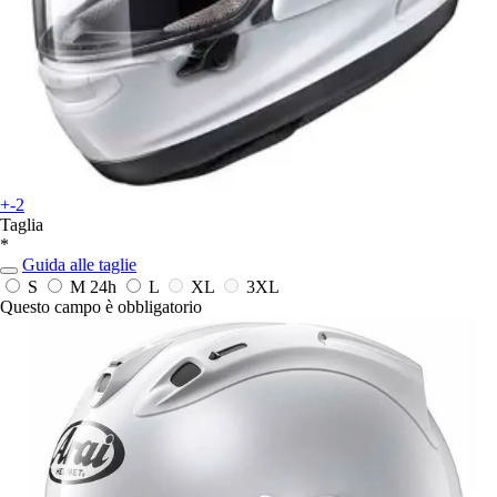
+-2
Taglia
*
Guida alle taglie
S
M
24h
L
XL
3XL
Questo campo è obbligatorio