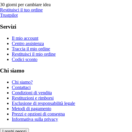
30 giorni per cambiare idea
Restituisci il tuo ordine
Trustpilot
Servizi
Il mio account
Centro assistenza
Traccia il mio ordine
Restituisci il mio ordine
Codici sconto
Chi siamo
Chi siamo?
Contattaci
Condizioni di vendita
Restituzioni e rimborsi
Esclusione di responsabilità legale
Metodi di pagamento
Prezzi e opzioni di consegna
Informativa sulla privacy
I nostri negozi