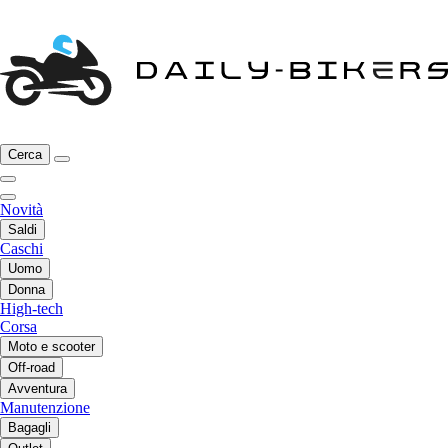
Cerca
Novità
Saldi
Caschi
Uomo
Donna
High-tech
Corsa
Moto e scooter
Off-road
Avventura
Manutenzione
Bagagli