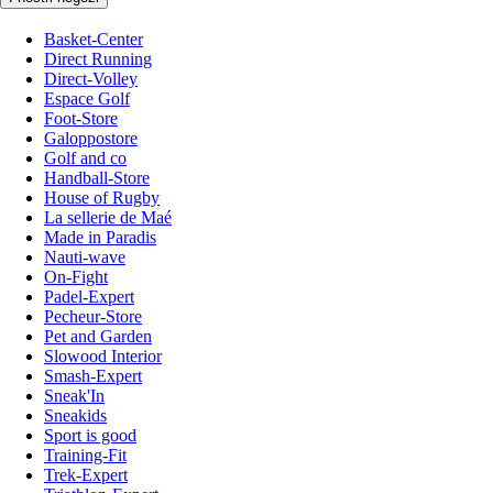
Basket-Center
Direct Running
Direct-Volley
Espace Golf
Foot-Store
Galoppostore
Golf and co
Handball-Store
House of Rugby
La sellerie de Maé
Made in Paradis
Nauti-wave
On-Fight
Padel-Expert
Pecheur-Store
Pet and Garden
Slowood Interior
Smash-Expert
Sneak'In
Sneakids
Sport is good
Training-Fit
Trek-Expert