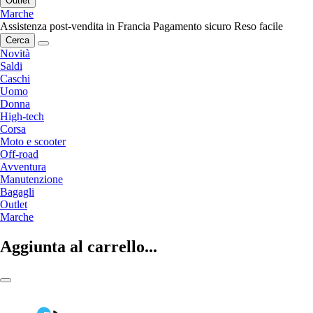
Outlet
Marche
Assistenza post-vendita in Francia
Pagamento sicuro
Reso facile
Cerca
Novità
Saldi
Caschi
Uomo
Donna
High-tech
Corsa
Moto e scooter
Off-road
Avventura
Manutenzione
Bagagli
Outlet
Marche
Aggiunta al carrello...