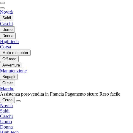
Novità
Saldi
Caschi
Uomo
Donna
High-tech
Corsa
Moto e scooter
Off-road
Avventura
Manutenzione
Bagagli
Outlet
Marche
Assistenza post-vendita in Francia
Pagamento sicuro
Reso facile
Cerca
Novità
Saldi
Caschi
Uomo
Donna
High-tech