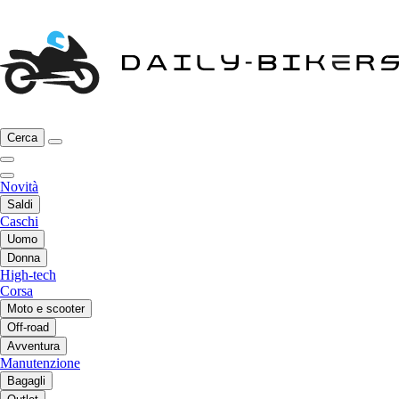
Cerca
Novità
Saldi
Caschi
Uomo
Donna
High-tech
Corsa
Moto e scooter
Off-road
Avventura
Manutenzione
Bagagli