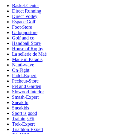
Basket-Center
Direct Running
Direct-Volley
Espace Golf
Foot-Store
Galoppostore
Golf and co
Handball-Store
House of Rugby
La sellerie de Maé
Made in Paradis
Nauti-wave
On-Fight
Padel-Expert
Pecheur-Store
Pet and Garden
Slowood Interior
Smash-Expert
Sneak'In
Sneakids
Sport is good
Training-Fit
Trek-Expert
Triathlon-Expert