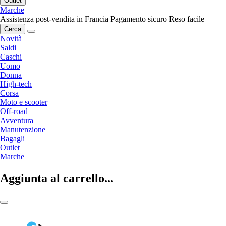
Outlet
Marche
Assistenza post-vendita in Francia
Pagamento sicuro
Reso facile
Cerca
Novità
Saldi
Caschi
Uomo
Donna
High-tech
Corsa
Moto e scooter
Off-road
Avventura
Manutenzione
Bagagli
Outlet
Marche
Aggiunta al carrello...