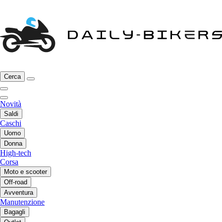
Cerca
Novità
Saldi
Caschi
Uomo
Donna
High-tech
Corsa
Moto e scooter
Off-road
Avventura
Manutenzione
Bagagli