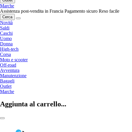
Outlet
Marche
Assistenza post-vendita in Francia
Pagamento sicuro
Reso facile
Cerca
Novità
Saldi
Caschi
Uomo
Donna
High-tech
Corsa
Moto e scooter
Off-road
Avventura
Manutenzione
Bagagli
Outlet
Marche
Aggiunta al carrello...