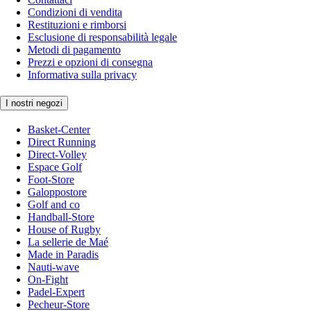
Condizioni di vendita
Restituzioni e rimborsi
Esclusione di responsabilità legale
Metodi di pagamento
Prezzi e opzioni di consegna
Informativa sulla privacy
I nostri negozi
Basket-Center
Direct Running
Direct-Volley
Espace Golf
Foot-Store
Galoppostore
Golf and co
Handball-Store
House of Rugby
La sellerie de Maé
Made in Paradis
Nauti-wave
On-Fight
Padel-Expert
Pecheur-Store