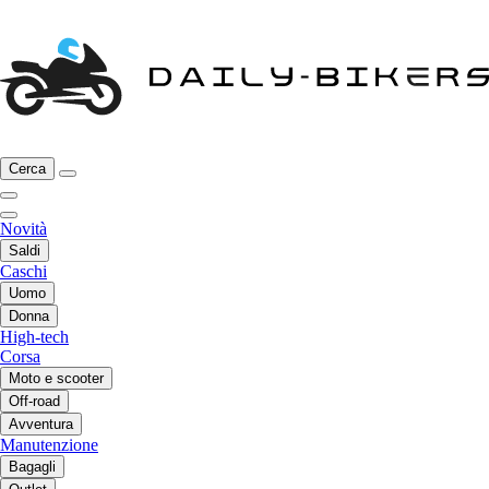
Cerca
Novità
Saldi
Caschi
Uomo
Donna
High-tech
Corsa
Moto e scooter
Off-road
Avventura
Manutenzione
Bagagli