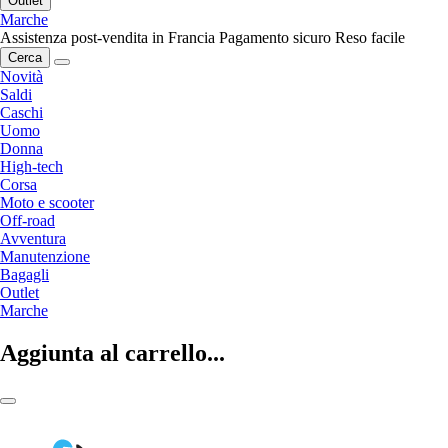
Outlet
Marche
Assistenza post-vendita in Francia
Pagamento sicuro
Reso facile
Cerca
Novità
Saldi
Caschi
Uomo
Donna
High-tech
Corsa
Moto e scooter
Off-road
Avventura
Manutenzione
Bagagli
Outlet
Marche
Aggiunta al carrello...