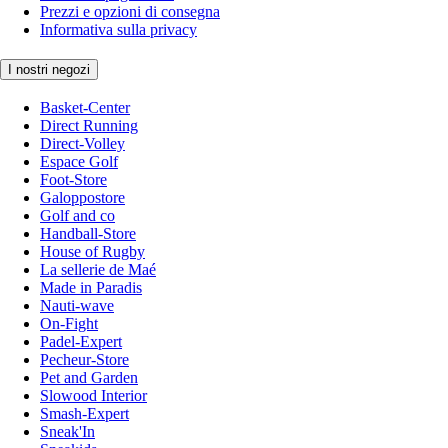
Prezzi e opzioni di consegna
Informativa sulla privacy
I nostri negozi
Basket-Center
Direct Running
Direct-Volley
Espace Golf
Foot-Store
Galoppostore
Golf and co
Handball-Store
House of Rugby
La sellerie de Maé
Made in Paradis
Nauti-wave
On-Fight
Padel-Expert
Pecheur-Store
Pet and Garden
Slowood Interior
Smash-Expert
Sneak'In