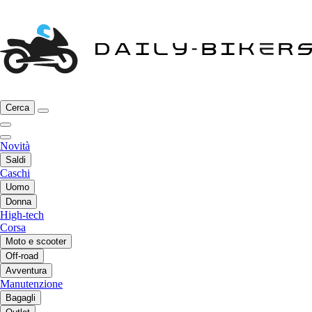
Cerca
Novità
Saldi
Caschi
Uomo
Donna
High-tech
Corsa
Moto e scooter
Off-road
Avventura
Manutenzione
Bagagli