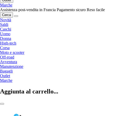
Outlet
Marche
Assistenza post-vendita in Francia
Pagamento sicuro
Reso facile
Cerca
Novità
Saldi
Caschi
Uomo
Donna
High-tech
Corsa
Moto e scooter
Off-road
Avventura
Manutenzione
Bagagli
Outlet
Marche
Aggiunta al carrello...