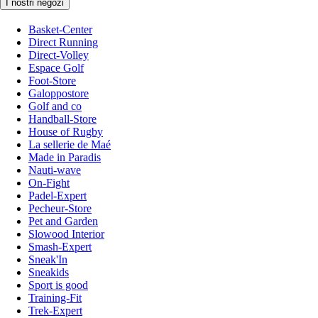
I nostri negozi
Basket-Center
Direct Running
Direct-Volley
Espace Golf
Foot-Store
Galoppostore
Golf and co
Handball-Store
House of Rugby
La sellerie de Maé
Made in Paradis
Nauti-wave
On-Fight
Padel-Expert
Pecheur-Store
Pet and Garden
Slowood Interior
Smash-Expert
Sneak'In
Sneakids
Sport is good
Training-Fit
Trek-Expert