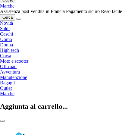
Outlet
Marche
Assistenza post-vendita in Francia
Pagamento sicuro
Reso facile
Cerca
Novità
Saldi
Caschi
Uomo
Donna
High-tech
Corsa
Moto e scooter
Off-road
Avventura
Manutenzione
Bagagli
Outlet
Marche
Aggiunta al carrello...