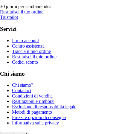
30 giorni per cambiare idea
Restituisci il tuo ordine
Trustpilot
Servizi
Il mio account
Centro assistenza
Traccia il mio ordine
Restituisci il mio ordine
Codici sconto
Chi siamo
Chi siamo?
Contattaci
Condizioni di vendita
Restituzioni e rimborsi
Esclusione di responsabilità legale
Metodi di pagamento
Prezzi e opzioni di consegna
Informativa sulla privacy