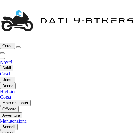
Cerca
Novità
Saldi
Caschi
Uomo
Donna
High-tech
Corsa
Moto e scooter
Off-road
Avventura
Manutenzione
Bagagli