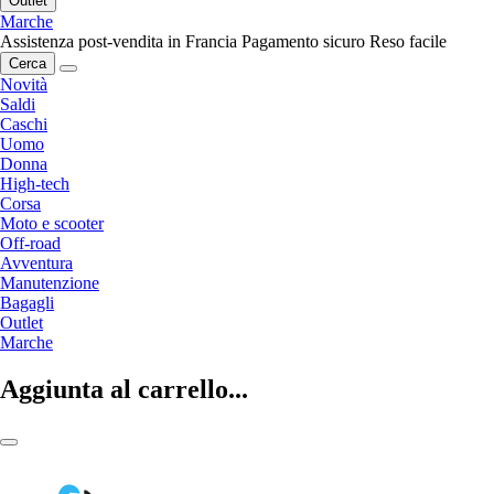
Outlet
Marche
Assistenza post-vendita in Francia
Pagamento sicuro
Reso facile
Cerca
Novità
Saldi
Caschi
Uomo
Donna
High-tech
Corsa
Moto e scooter
Off-road
Avventura
Manutenzione
Bagagli
Outlet
Marche
Aggiunta al carrello...