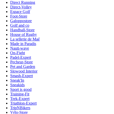
Direct Running
Direct-Volley
Espace Golf
Foot-Store
Galoppostore
Golf and co
Handball-Store
House of Rugby
La sellerie de Maé
Made in Paradis
Nauti-wave
On-Fight
Padel-Expert
Pecheur-Store
Pet and Garden
Slowood Interior
Smash-Expert
Sneak'In
Sneakids
Sport is good
Training-Fit
Trek-Expert
Triathlon-Expert
TripNBikers
Vélo-Store