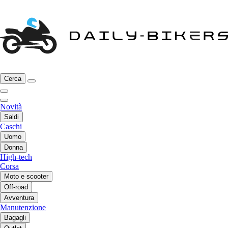
Cerca
Novità
Saldi
Caschi
Uomo
Donna
High-tech
Corsa
Moto e scooter
Off-road
Avventura
Manutenzione
Bagagli