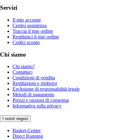
Servizi
Il mio account
Centro assistenza
Traccia il mio ordine
Restituisci il mio ordine
Codici sconto
Chi siamo
Chi siamo?
Contattaci
Condizioni di vendita
Restituzioni e rimborsi
Esclusione di responsabilità legale
Metodi di pagamento
Prezzi e opzioni di consegna
Informativa sulla privacy
I nostri negozi
Basket-Center
Direct Running