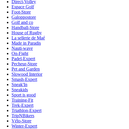
Direct-Volley
Espace Golf
Foot-Store
Galoppostore
Golf and co
Handball-Store
House of Rugby
La sellerie de Maé
Made in Paradis
Nauti-wave
On-Fight
Padel-Expert
Pecheur-Store
Pet and Garden
Slowood Interior
Smash-Expert
Sneak'In
Sneakids
Sport is good
Training-Fit
Trek-Expert
Triathlon-Expert
TripNBikers
Vélo-Store
Winter-Expert