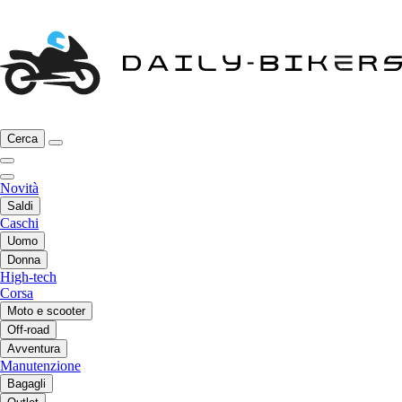
Cerca
Novità
Saldi
Caschi
Uomo
Donna
High-tech
Corsa
Moto e scooter
Off-road
Avventura
Manutenzione
Bagagli