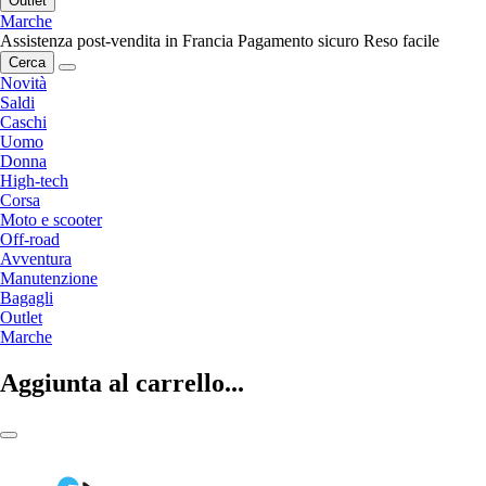
Outlet
Marche
Assistenza post-vendita in Francia
Pagamento sicuro
Reso facile
Cerca
Novità
Saldi
Caschi
Uomo
Donna
High-tech
Corsa
Moto e scooter
Off-road
Avventura
Manutenzione
Bagagli
Outlet
Marche
Aggiunta al carrello...