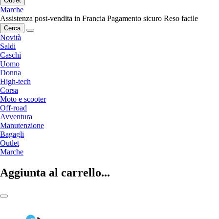
Outlet
Marche
Assistenza post-vendita in Francia
Pagamento sicuro
Reso facile
Cerca
Novità
Saldi
Caschi
Uomo
Donna
High-tech
Corsa
Moto e scooter
Off-road
Avventura
Manutenzione
Bagagli
Outlet
Marche
Aggiunta al carrello...