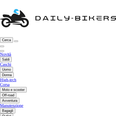
Cerca
Novità
Saldi
Caschi
Uomo
Donna
High-tech
Corsa
Moto e scooter
Off-road
Avventura
Manutenzione
Bagagli