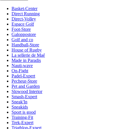
Basket-Center
Direct Running
Direct-Volley
Espace Golf
Foot-Store
Galoppostore
Golf and co
Handball-Store
House of Rugby
La sellerie de Maé
Made in Paradis
Nauti-wave
On-Fight
Padel-Expert
Pecheur-Store
Pet and Garden
Slowood Interior
Smash-Expert
Sneak'In
Sneakids
Sport is good
Training-Fit
Trek-Expert
Triathlon-Expert