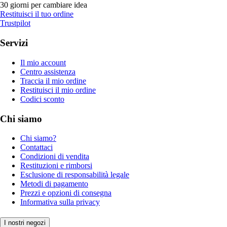
30 giorni per cambiare idea
Restituisci il tuo ordine
Trustpilot
Servizi
Il mio account
Centro assistenza
Traccia il mio ordine
Restituisci il mio ordine
Codici sconto
Chi siamo
Chi siamo?
Contattaci
Condizioni di vendita
Restituzioni e rimborsi
Esclusione di responsabilità legale
Metodi di pagamento
Prezzi e opzioni di consegna
Informativa sulla privacy
I nostri negozi