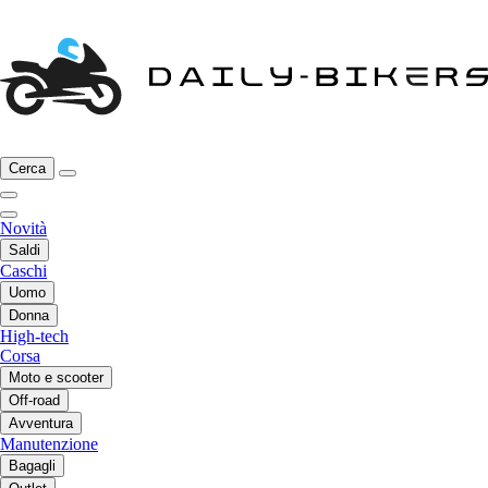
Cerca
Novità
Saldi
Caschi
Uomo
Donna
High-tech
Corsa
Moto e scooter
Off-road
Avventura
Manutenzione
Bagagli