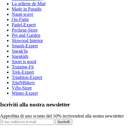
La sellerie de Maé
Made in Paradis
Nauti-wave
On-Fight
Padel-Expert
Pecheur-Store
Pet and Garden
Slowood Interior
Smash-Expert
Sneak'In
Sneakids
Sport is good
Training-Fit
Trek-Expert
Triathlon-Expert
TripNBikers
Vélo-Store
Winter-Expert
Iscriviti alla nostra newsletter
Approfitta di uno sconto del 10% iscrivendoti alla nostra newsletter
Iscriviti