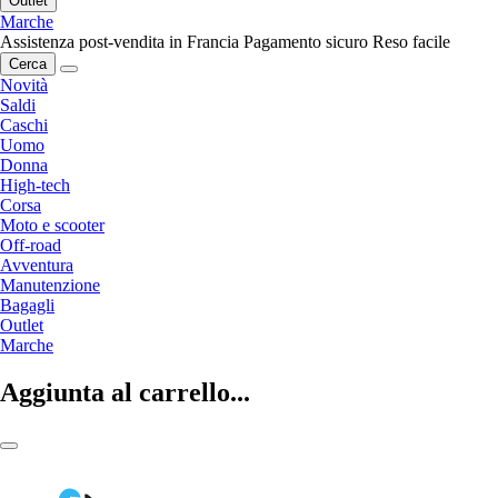
Outlet
Marche
Assistenza post-vendita in Francia
Pagamento sicuro
Reso facile
Cerca
Novità
Saldi
Caschi
Uomo
Donna
High-tech
Corsa
Moto e scooter
Off-road
Avventura
Manutenzione
Bagagli
Outlet
Marche
Aggiunta al carrello...