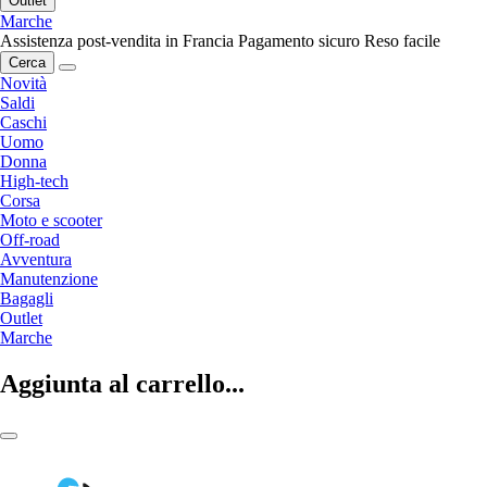
Outlet
Marche
Assistenza post-vendita in Francia
Pagamento sicuro
Reso facile
Cerca
Novità
Saldi
Caschi
Uomo
Donna
High-tech
Corsa
Moto e scooter
Off-road
Avventura
Manutenzione
Bagagli
Outlet
Marche
Aggiunta al carrello...