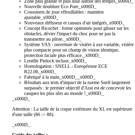
Zone plus grande et plus lisse autour des tempes_x000D_
Nouvelle doublure Eco Pure_x000D_
Coussinets de joue effeuillables : maintien
ajustable_x000D_
Nouveaux diffuseur et canaux d'air intégrés_x000D_
Concept Ricochet : forme optimisée pour glisser sur les
obstacles, dévier l'impact du choc pour ne pas la
transmettre au pilote._x000D_
Système VAS : ouverture de visière à axe variable, visière
plus compacte pour un champ de vision identique,
protection faciale plus efficace._x000D_
Lentille Pinlock incluse_x000D_
Homologation : SNELL - Européenne ECE
R22.06_x000D_
Fabriqué à la main_x000D__x000D_
Résultats aux tests d'impact de la norme Snell largement
surpassés : le premier objectif d'Arai est de concevoir les
casques les plus sûrs au monde !_x000D_
_x000D_
Attention : La taille de la coque extérieure du XL est supérieure
d'une taille (86 -> 88).
_x000D_
Guide des tailles :