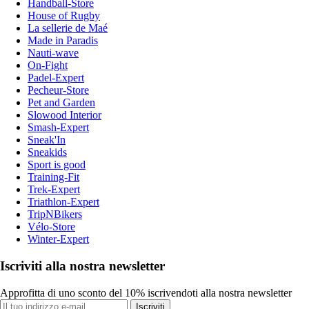
Handball-Store
House of Rugby
La sellerie de Maé
Made in Paradis
Nauti-wave
On-Fight
Padel-Expert
Pecheur-Store
Pet and Garden
Slowood Interior
Smash-Expert
Sneak'In
Sneakids
Sport is good
Training-Fit
Trek-Expert
Triathlon-Expert
TripNBikers
Vélo-Store
Winter-Expert
Iscriviti alla nostra newsletter
Approfitta di uno sconto del 10% iscrivendoti alla nostra newsletter
Iscriviti