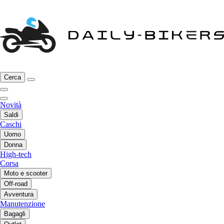
Cerca
Novità
Saldi
Caschi
Uomo
Donna
High-tech
Corsa
Moto e scooter
Off-road
Avventura
Manutenzione
Bagagli