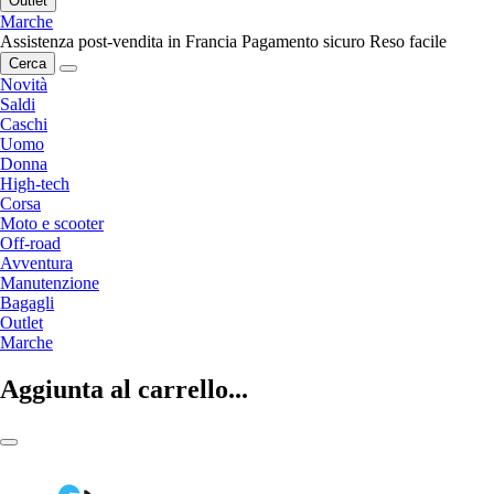
Outlet
Marche
Assistenza post-vendita in Francia
Pagamento sicuro
Reso facile
Cerca
Novità
Saldi
Caschi
Uomo
Donna
High-tech
Corsa
Moto e scooter
Off-road
Avventura
Manutenzione
Bagagli
Outlet
Marche
Aggiunta al carrello...