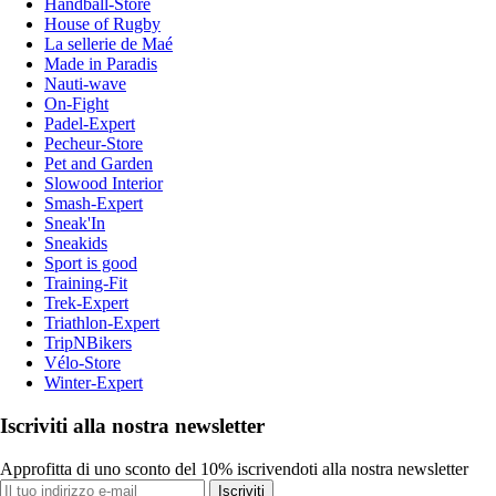
Handball-Store
House of Rugby
La sellerie de Maé
Made in Paradis
Nauti-wave
On-Fight
Padel-Expert
Pecheur-Store
Pet and Garden
Slowood Interior
Smash-Expert
Sneak'In
Sneakids
Sport is good
Training-Fit
Trek-Expert
Triathlon-Expert
TripNBikers
Vélo-Store
Winter-Expert
Iscriviti alla nostra newsletter
Approfitta di uno sconto del 10% iscrivendoti alla nostra newsletter
Iscriviti