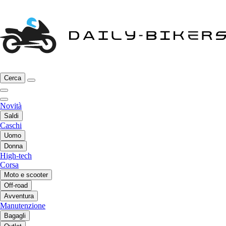
Cerca
Novità
Saldi
Caschi
Uomo
Donna
High-tech
Corsa
Moto e scooter
Off-road
Avventura
Manutenzione
Bagagli