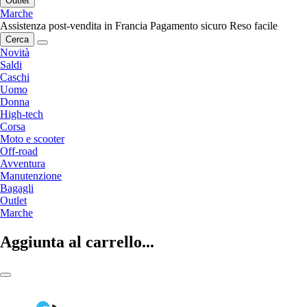
Outlet
Marche
Assistenza post-vendita in Francia
Pagamento sicuro
Reso facile
Cerca
Novità
Saldi
Caschi
Uomo
Donna
High-tech
Corsa
Moto e scooter
Off-road
Avventura
Manutenzione
Bagagli
Outlet
Marche
Aggiunta al carrello...