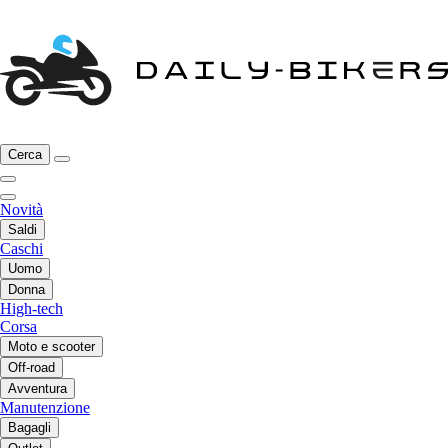
Cerca
Novità
Saldi
Caschi
Uomo
Donna
High-tech
Corsa
Moto e scooter
Off-road
Avventura
Manutenzione
Bagagli