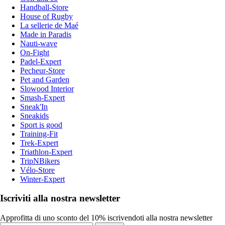
Handball-Store
House of Rugby
La sellerie de Maé
Made in Paradis
Nauti-wave
On-Fight
Padel-Expert
Pecheur-Store
Pet and Garden
Slowood Interior
Smash-Expert
Sneak'In
Sneakids
Sport is good
Training-Fit
Trek-Expert
Triathlon-Expert
TripNBikers
Vélo-Store
Winter-Expert
Iscriviti alla nostra newsletter
Approfitta di uno sconto del 10% iscrivendoti alla nostra newsletter