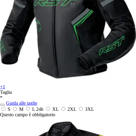
+1
Taglia
*
Guida alle taglie
S
M
L
24h
XL
2XL
3XL
Questo campo è obbligatorio