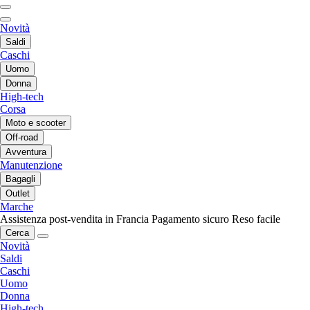
Novità
Saldi
Caschi
Uomo
Donna
High-tech
Corsa
Moto e scooter
Off-road
Avventura
Manutenzione
Bagagli
Outlet
Marche
Assistenza post-vendita in Francia
Pagamento sicuro
Reso facile
Cerca
Novità
Saldi
Caschi
Uomo
Donna
High-tech