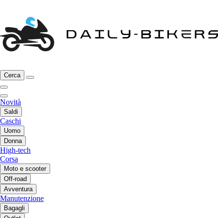
Cerca
Novità
Saldi
Caschi
Uomo
Donna
High-tech
Corsa
Moto e scooter
Off-road
Avventura
Manutenzione
Bagagli