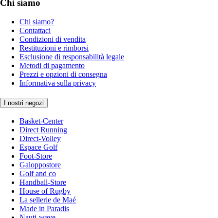
Chi siamo
Chi siamo?
Contattaci
Condizioni di vendita
Restituzioni e rimborsi
Esclusione di responsabilità legale
Metodi di pagamento
Prezzi e opzioni di consegna
Informativa sulla privacy
I nostri negozi
Basket-Center
Direct Running
Direct-Volley
Espace Golf
Foot-Store
Galoppostore
Golf and co
Handball-Store
House of Rugby
La sellerie de Maé
Made in Paradis
Nauti-wave