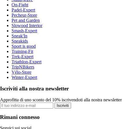
On-Fight
Padel-Expert
Pecheur-Store
Pet and Garden
Slowood Interior
Smash-Expert
Sneak'In
Sneakids
Sport is good
Training-Fit
Trek-Expert
Triathlon-Expert
TripNBikers
Vélo-Store
Winter-Expert
Iscriviti alla nostra newsletter
Approfitta di uno sconto del 10% iscrivendoti alla nostra newsletter
Iscriviti
Rimani connesso
Seguici sui social