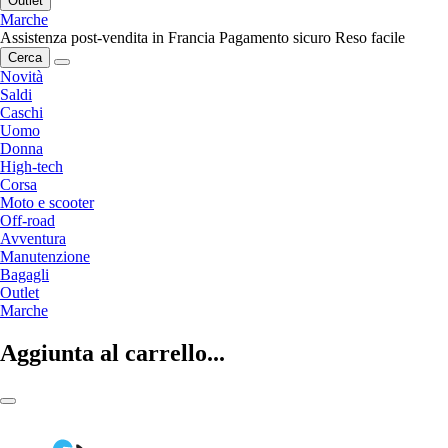
Outlet
Marche
Assistenza post-vendita in Francia
Pagamento sicuro
Reso facile
Cerca
Novità
Saldi
Caschi
Uomo
Donna
High-tech
Corsa
Moto e scooter
Off-road
Avventura
Manutenzione
Bagagli
Outlet
Marche
Aggiunta al carrello...