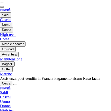
Novità
Saldi
Caschi
Uomo
Donna
High-tech
Corsa
Moto e scooter
Off-road
Avventura
Manutenzione
Bagagli
Outlet
Marche
Assistenza post-vendita in Francia
Pagamento sicuro
Reso facile
Cerca
Novità
Saldi
Caschi
Uomo
Donna
High-tech