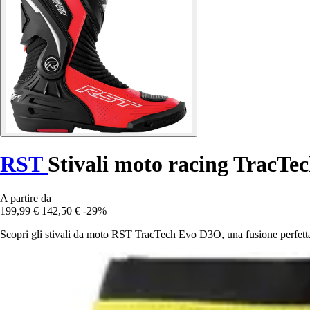
RST
Stivali moto racing TracT
A partire da
199,99 €
142,50 €
-29%
Scopri gli stivali da moto RST TracTech Evo D3O, una fusione perfetta 