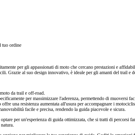
l tuo ordine
nte per gli appassionati di moto che cercano prestazioni e affidabilit
cili. Grazie al suo design innovativo, è ideale per gli amanti del trail e 
oto da trail e off-road.
specificamente per massimizzare l'aderenza, permettendo di muoversi faci
co offre una resistenza aumentata all'usura per accompagnare i motociclis
ovrabilità facile e precisa, rendendo la guida piacevole e sicura.
e per un'esperienza di guida ottimizzata, che si tratti di percorsi fan
 natura.