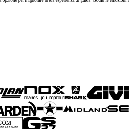
 opzione per migliorare la tua esperienza di guida. Goditi le emozioni f