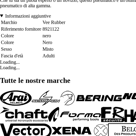
Che tu sia un pilota esperto o un novizio, questo pneumatico è un'ottima
pneumatico di alta gamma.
Informazioni aggiuntive
Marchio
Vee Rubber
Riferimento fornitore
8921122
Colore
nero
Colore
Nero
Sesso
Misto
Fascia d'età
Adulti
Loading...
Loading...
Tutte le nostre marche