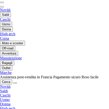
Novità
Saldi
Caschi
Uomo
Donna
High-tech
Corsa
Moto e scooter
Off-road
Avventura
Manutenzione
Bagagli
Outlet
Marche
Assistenza post-vendita in Francia
Pagamento sicuro
Reso facile
Cerca
Novità
Saldi
Caschi
Uomo
Donna
High-tech