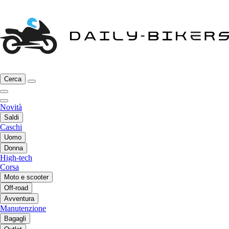
Cerca
Novità
Saldi
Caschi
Uomo
Donna
High-tech
Corsa
Moto e scooter
Off-road
Avventura
Manutenzione
Bagagli