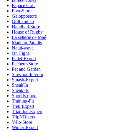
Direct-Volley
Espace Golf
Foot-Store
Galoppostore
Golf and co
Handball-Store
House of Rugby
La sellerie de Maé
Made in Paradis
Nauti-wave
On-Fight
Padel-Expert
Pecheur-Store
Pet and Garden
Slowood Interior
Smash-Expert
Sneak'In
Sneakids
Sport is good
Training-Fit
Trek-Expert
Triathlon-Expert
TripNBikers
Vélo-Store
Winter-Expert