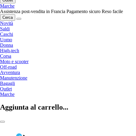
Outlet
Marche
Assistenza post-vendita in Francia
Pagamento sicuro
Reso facile
Cerca
Novità
Saldi
Caschi
Uomo
Donna
High-tech
Corsa
Moto e scooter
Off-road
Avventura
Manutenzione
Bagagli
Outlet
Marche
Aggiunta al carrello...