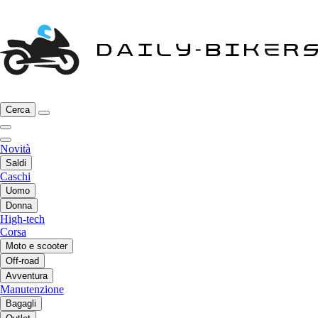
Cerca
Novità
Saldi
Caschi
Uomo
Donna
High-tech
Corsa
Moto e scooter
Off-road
Avventura
Manutenzione
Bagagli