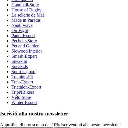
Handball-Store
House of Rugby
La sellerie de Maé
Made in Paradis
Nauti-wave
On-Fight
Padel-Expert
Pecheur-Store
Pet and Garden
Slowood Interior
Smash-Expert
Sneak'In
Sneakids
Sport is good
Training-Fit
Trek-Expert
Triathlon-Expert
TripNBikers
Vélo-Store
Winter-Expert
Iscriviti alla nostra newsletter
Approfitta di uno sconto del 10% iscrivendoti alla nostra newsletter