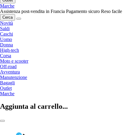
Outlet
Marche
Assistenza post-vendita in Francia
Pagamento sicuro
Reso facile
Cerca
Novità
Saldi
Caschi
Uomo
Donna
High-tech
Corsa
Moto e scooter
Off-road
Avventura
Manutenzione
Bagagli
Outlet
Marche
Aggiunta al carrello...