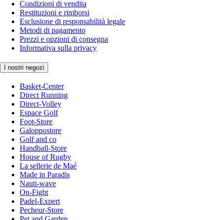
Condizioni di vendita
Restituzioni e rimborsi
Esclusione di responsabilità legale
Metodi di pagamento
Prezzi e opzioni di consegna
Informativa sulla privacy
I nostri negozi
Basket-Center
Direct Running
Direct-Volley
Espace Golf
Foot-Store
Galoppostore
Golf and co
Handball-Store
House of Rugby
La sellerie de Maé
Made in Paradis
Nauti-wave
On-Fight
Padel-Expert
Pecheur-Store
Pet and Garden