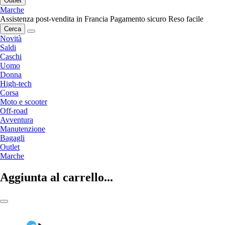
Outlet
Marche
Assistenza post-vendita in Francia
Pagamento sicuro
Reso facile
Cerca
Novità
Saldi
Caschi
Uomo
Donna
High-tech
Corsa
Moto e scooter
Off-road
Avventura
Manutenzione
Bagagli
Outlet
Marche
Aggiunta al carrello...