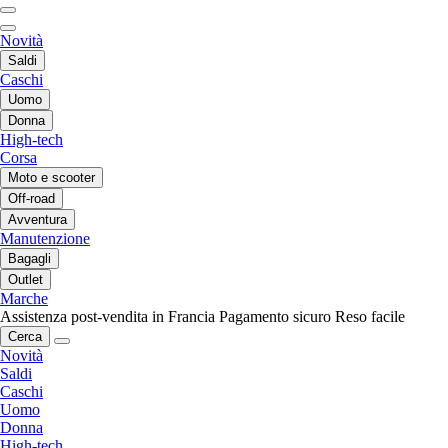
Novità
Saldi
Caschi
Uomo
Donna
High-tech
Corsa
Moto e scooter
Off-road
Avventura
Manutenzione
Bagagli
Outlet
Marche
Assistenza post-vendita in Francia
Pagamento sicuro
Reso facile
Cerca
Novità
Saldi
Caschi
Uomo
Donna
High-tech