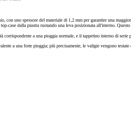
o, con uno spessore del materiale di 1,2 mm per garantire una maggiore
op-case dalla piastra ruotando una leva posizionata all'interno. Questo s
corrispondente a una pioggia normale, e il tappetino interno di serie per
valente a una forte pioggia; più precisamente, le valigie vengono testat