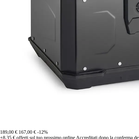
189,00 €
167,00 €
-12%
+8,35 €
offerti sul tuo prossimo ordine
Accreditati dopo la conferma de