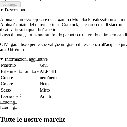
Loading...
Descrizione
Alpina è il nuovo top-case della gamma Monolock realizzato in allumini
Alpina è dotato del nuovo sistema Crablock, che consente di staccare il t
disattivato solo quando è aperto.
L'uso di una guarnizione sul fondo garantisce un grado di impermeabilità 
GIVI garantisce per le sue valigie un grado di resistenza all'acqua equi
ai 20 litri/min
Informazioni aggiuntive
Marchio
Givi
Riferimento fornitore
ALP44B
Colore
nero/nero
Colore
Nero
Sesso
Misto
Fascia d'età
Adulti
Loading...
Loading...
Tutte le nostre marche