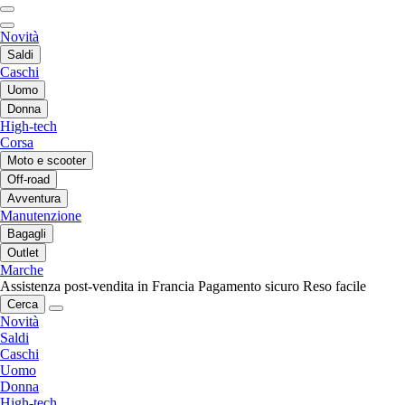
Novità
Saldi
Caschi
Uomo
Donna
High-tech
Corsa
Moto e scooter
Off-road
Avventura
Manutenzione
Bagagli
Outlet
Marche
Assistenza post-vendita in Francia
Pagamento sicuro
Reso facile
Cerca
Novità
Saldi
Caschi
Uomo
Donna
High-tech