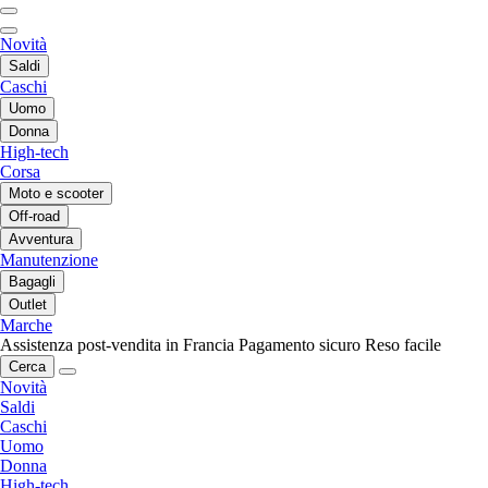
Novità
Saldi
Caschi
Uomo
Donna
High-tech
Corsa
Moto e scooter
Off-road
Avventura
Manutenzione
Bagagli
Outlet
Marche
Assistenza post-vendita in Francia
Pagamento sicuro
Reso facile
Cerca
Novità
Saldi
Caschi
Uomo
Donna
High-tech