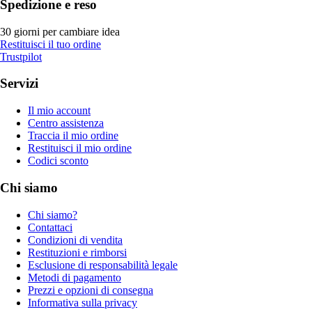
Spedizione e reso
30 giorni per cambiare idea
Restituisci il tuo ordine
Trustpilot
Servizi
Il mio account
Centro assistenza
Traccia il mio ordine
Restituisci il mio ordine
Codici sconto
Chi siamo
Chi siamo?
Contattaci
Condizioni di vendita
Restituzioni e rimborsi
Esclusione di responsabilità legale
Metodi di pagamento
Prezzi e opzioni di consegna
Informativa sulla privacy