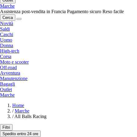
Outlet
Marche
Assistenza post-vendita in Francia
Pagamento sicuro
Reso facile
Cerca
Novità
Saldi
Caschi
Uomo
Donna
High-tech
Corsa
Moto e scooter
Off-road
Avventura
Manutenzione
Bagagli
Outlet
Marche
Home
/
Marche
/
All Balls Racing
Filtri
Spedito entro 24 ore