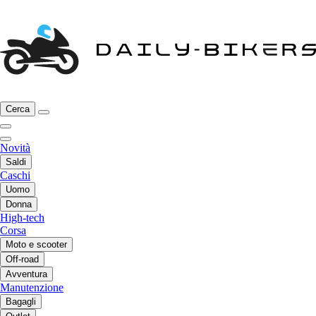
Cerca
Novità
Saldi
Caschi
Uomo
Donna
High-tech
Corsa
Moto e scooter
Off-road
Avventura
Manutenzione
Bagagli