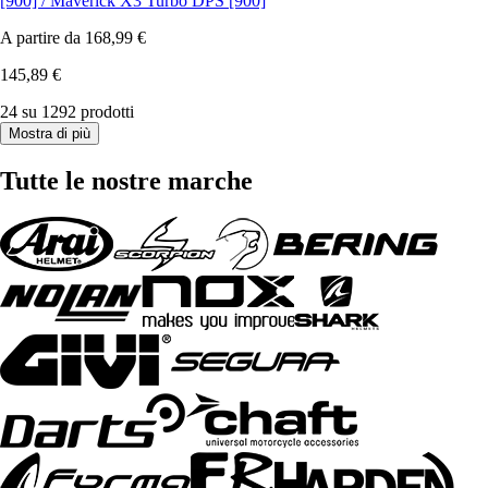
[900] / Maverick X3 Turbo DPS [900]
A partire da
168,99 €
145,89 €
24 su 1292 prodotti
Mostra di più
Tutte le nostre marche