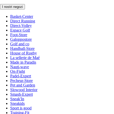
I nostri negozi
Basket-Center
Direct Running
Direct-Volley
Espace Golf
Foot-Store
Galoppostore
Golf and co
Handball-Store
House of Rugby
La sellerie de Maé
Made in Paradis
Nauti-wave
On-Fight
Padel-Expert
Pecheur-Store
Pet and Garden
Slowood Interior
Smash-Expert
Sneak'In
Sneakids
Sport is good
Training-Fit