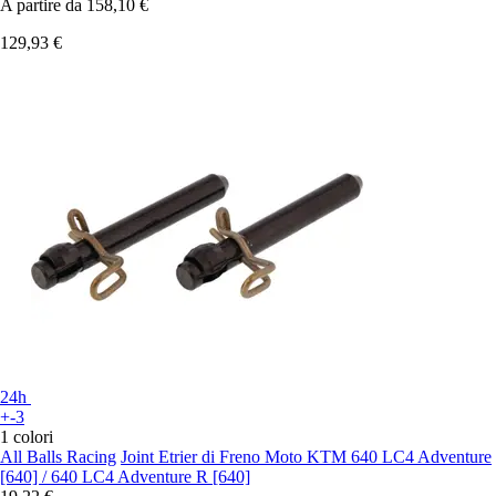
A partire da
158,10 €
129,93 €
24h
+-3
1 colori
All Balls Racing
Joint Etrier di Freno Moto KTM 640 LC4 Adventure
[640] / 640 LC4 Adventure R [640]