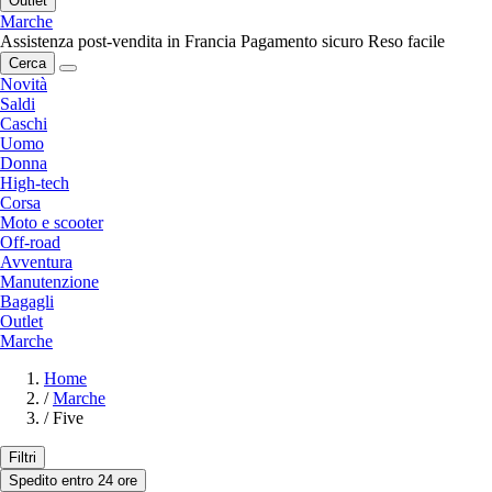
Outlet
Marche
Assistenza post-vendita in Francia
Pagamento sicuro
Reso facile
Cerca
Novità
Saldi
Caschi
Uomo
Donna
High-tech
Corsa
Moto e scooter
Off-road
Avventura
Manutenzione
Bagagli
Outlet
Marche
Home
/
Marche
/
Five
Filtri
Spedito entro 24 ore