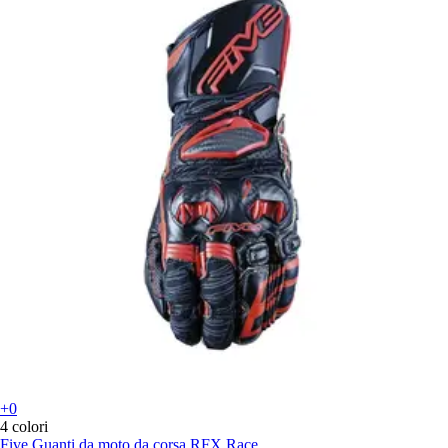
+0
4 colori
Five
Guanti da moto da corsa RFX Race