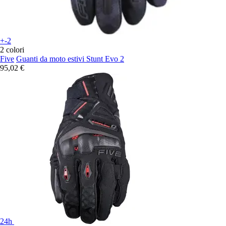
+-2
2 colori
Five
Guanti da moto estivi Stunt Evo 2
95,02 €
24h