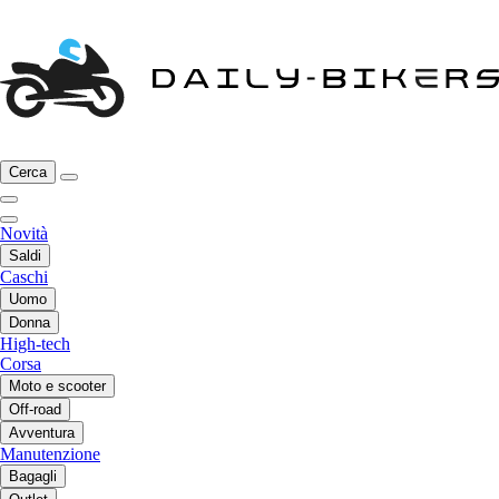
Cerca
Novità
Saldi
Caschi
Uomo
Donna
High-tech
Corsa
Moto e scooter
Off-road
Avventura
Manutenzione
Bagagli