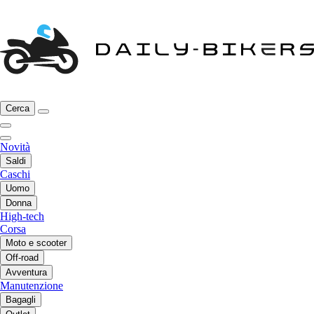
Cerca
Novità
Saldi
Caschi
Uomo
Donna
High-tech
Corsa
Moto e scooter
Off-road
Avventura
Manutenzione
Bagagli