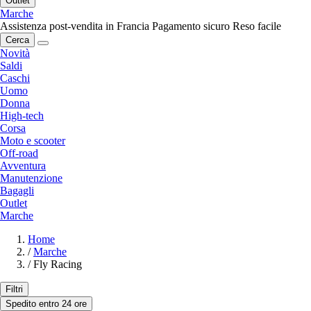
Outlet
Marche
Assistenza post-vendita in Francia
Pagamento sicuro
Reso facile
Cerca
Novità
Saldi
Caschi
Uomo
Donna
High-tech
Corsa
Moto e scooter
Off-road
Avventura
Manutenzione
Bagagli
Outlet
Marche
Home
/
Marche
/
Fly Racing
Filtri
Spedito entro 24 ore