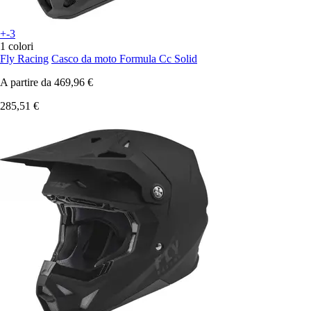
+-3
1 colori
Fly Racing
Casco da moto Formula Cc Solid
A partire da
469,96 €
285,51 €