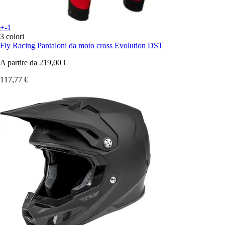
+-1
3 colori
Fly Racing
Pantaloni da moto cross Evolution DST
A partire da
219,00 €
117,77 €