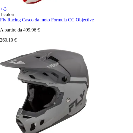
+-3
1 colori
Fly Racing
Casco da moto Formula CC Objective
A partire da
499,96 €
260,10 €