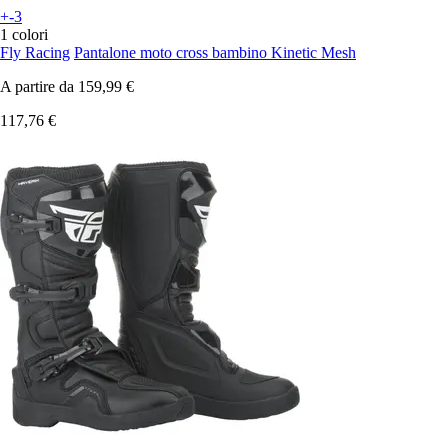
+-3
1 colori
Fly Racing
Pantalone moto cross bambino Kinetic Mesh
A partire da
159,99 €
117,76 €