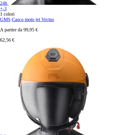
24h
+-3
1 colori
GMS
Casco moto jet Vectus
A partire da
99,95 €
62,56 €