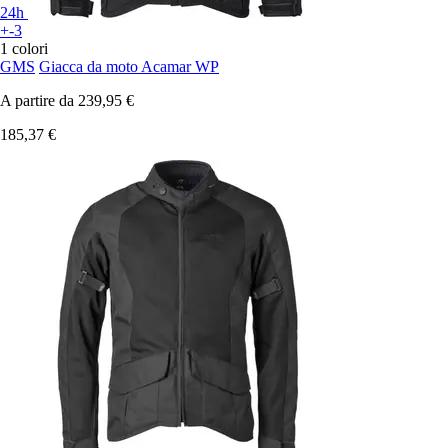
24h
+-3
1 colori
GMS
Giacca da moto Acamar WP
A partire da
239,95 €
185,37 €