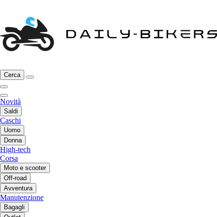
Cerca
Novità
Saldi
Caschi
Uomo
Donna
High-tech
Corsa
Moto e scooter
Off-road
Avventura
Manutenzione
Bagagli