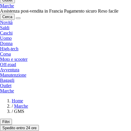
Outlet
Marche
Assistenza post-vendita in Francia
Pagamento sicuro
Reso facile
Cerca
Novità
Saldi
Caschi
Uomo
Donna
High-tech
Corsa
Moto e scooter
Off-road
Avventura
Manutenzione
Bagagli
Outlet
Marche
Home
/
Marche
/
GMS
Filtri
Spedito entro 24 ore