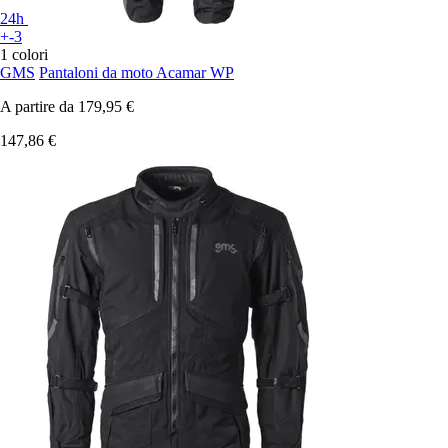
24h
+-3
1 colori
GMS
Pantaloni da moto Acamar WP
A partire da
179,95 €
147,86 €