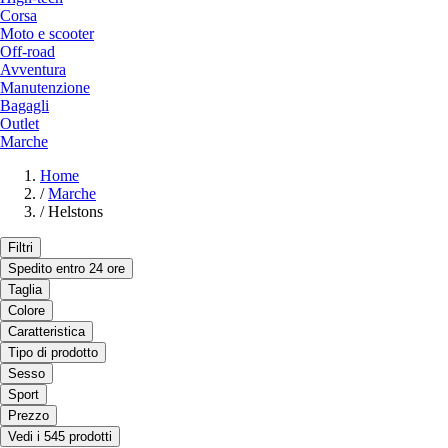
Corsa
Moto e scooter
Off-road
Avventura
Manutenzione
Bagagli
Outlet
Marche
Home
/
Marche
/
Helstons
Filtri
Spedito entro 24 ore
Taglia
Colore
Caratteristica
Tipo di prodotto
Sesso
Sport
Prezzo
Vedi i 545 prodotti