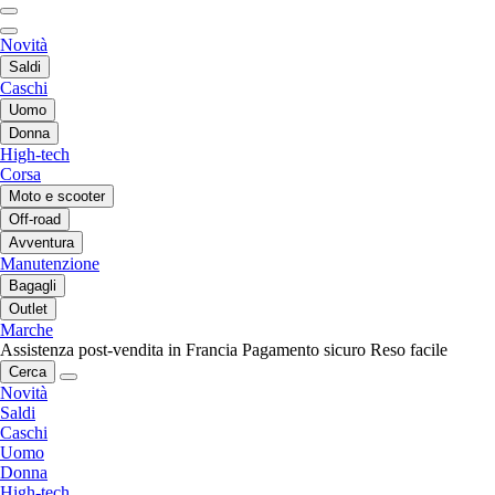
Novità
Saldi
Caschi
Uomo
Donna
High-tech
Corsa
Moto e scooter
Off-road
Avventura
Manutenzione
Bagagli
Outlet
Marche
Assistenza post-vendita in Francia
Pagamento sicuro
Reso facile
Cerca
Novità
Saldi
Caschi
Uomo
Donna
High-tech