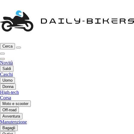
Cerca
Novità
Saldi
Caschi
Uomo
Donna
High-tech
Corsa
Moto e scooter
Off-road
Avventura
Manutenzione
Bagagli