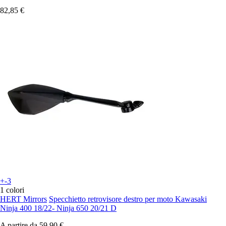
82,85 €
+-3
1 colori
HERT Mirrors
Specchietto retrovisore destro per moto Kawasaki
Ninja 400 18/22- Ninja 650 20/21 D
A partire da
59,90 €