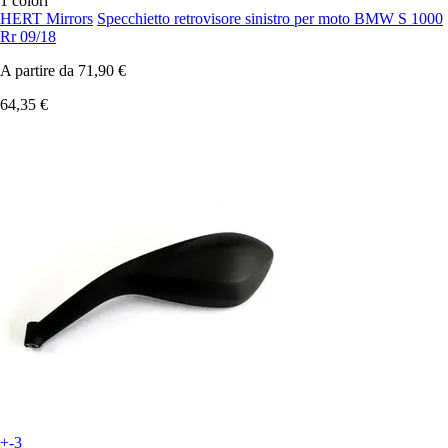
1 colori
HERT Mirrors
Specchietto retrovisore sinistro per moto BMW S 1000
Rr 09/18
A partire da
71,90 €
64,35 €
+-3