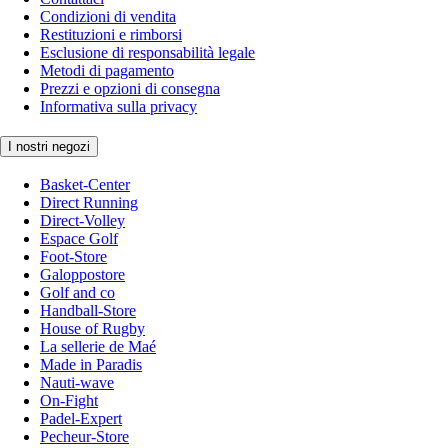
Condizioni di vendita
Restituzioni e rimborsi
Esclusione di responsabilità legale
Metodi di pagamento
Prezzi e opzioni di consegna
Informativa sulla privacy
I nostri negozi
Basket-Center
Direct Running
Direct-Volley
Espace Golf
Foot-Store
Galoppostore
Golf and co
Handball-Store
House of Rugby
La sellerie de Maé
Made in Paradis
Nauti-wave
On-Fight
Padel-Expert
Pecheur-Store