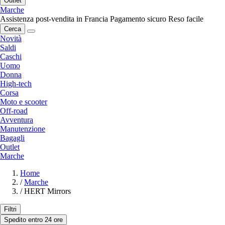
Outlet
Marche
Assistenza post-vendita in Francia
Pagamento sicuro
Reso facile
Cerca
Novità
Saldi
Caschi
Uomo
Donna
High-tech
Corsa
Moto e scooter
Off-road
Avventura
Manutenzione
Bagagli
Outlet
Marche
Home
/
Marche
/
HERT Mirrors
Filtri
Spedito entro 24 ore