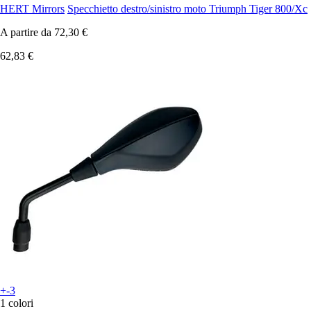
HERT Mirrors
Specchietto destro/sinistro moto Triumph Tiger 800/Xc
A partire da
72,30 €
62,83 €
+-3
1 colori