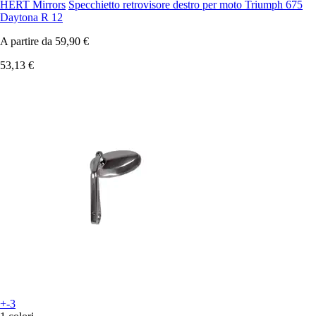
HERT Mirrors
Specchietto retrovisore destro per moto Triumph 675
Daytona R 12
A partire da
59,90 €
53,13 €
+-3