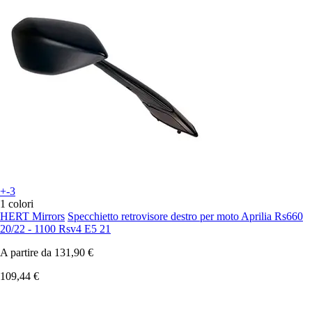
+-3
1 colori
HERT Mirrors
Specchietto retrovisore destro per moto Aprilia Rs660
20/22 - 1100 Rsv4 E5 21
A partire da
131,90 €
109,44 €