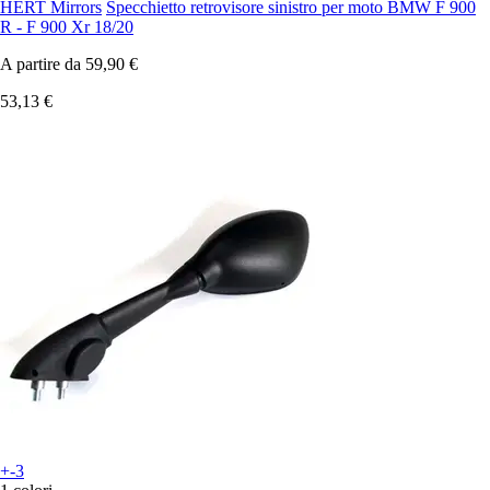
HERT Mirrors
Specchietto retrovisore sinistro per moto BMW F 900
R - F 900 Xr 18/20
A partire da
59,90 €
53,13 €
+-3