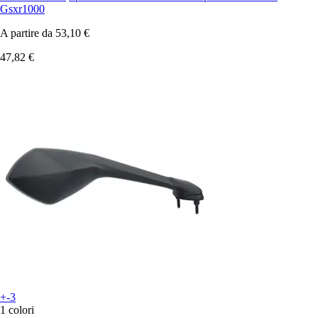
Gsxr1000
A partire da
53,10 €
47,82 €
+-3
1 colori