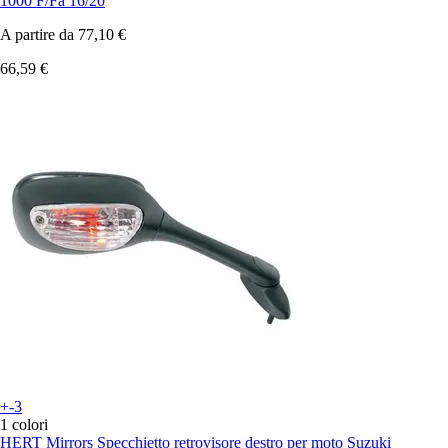
1000 F/Fa 16/20
A partire da
77,10 €
66,59 €
+-3
1 colori
HERT Mirrors
Specchietto retrovisore destro per moto Suzuki